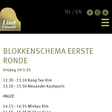
NL
/
EN
EDITIE 2026
LAUREATEN
DEELNEMERS
PROGRAMMA
NIEUWS
BLOKKENSCHEMA EERSTE
JUBILEUMCONCERT
OVER
JURY
STEUN ONS
CONTACT
RONDE
RULES & REGULATION
LISZT UTRECHT
TICKETS
PARTNERS
Vrijdag 10-1-25
FRANZ LISZT
ANBI
12.30 - 13.10 Kang Tae Kim
PRIVACY POLICY
13.10 - 13.50 Alexander Kashpurin
CODES OF CONDUCT
PAUZE
14.15 - 14.55 Minkyu Kim
14.55 - 15.35 Yi-Chen Feng