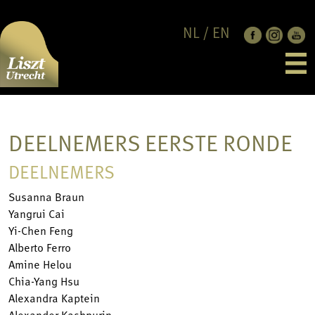
NL
/
EN
EDITIE 2026
LAUREATEN
DEELNEMERS
PROGRAMMA
NIEUWS
DEELNEMERS EERSTE RONDE
JUBILEUMCONCERT
OVER
JURY
STEUN ONS
CONTACT
DEELNEMERS
RULES & REGULATION
LISZT UTRECHT
TICKETS
PARTNERS
Susanna Braun
FRANZ LISZT
Yangrui Cai
ANBI
Yi-Chen Feng
PRIVACY POLICY
Alberto Ferro
CODES OF CONDUCT
Amine Helou
Chia-Yang Hsu
Alexandra Kaptein
Alexander Kashpurin