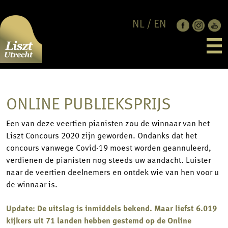
NL
/
EN
EDITIE 2026
LAUREATEN
DEELNEMERS
PROGRAMMA
NIEUWS
ONLINE PUBLIEKSPRIJS
JUBILEUMCONCERT
OVER
JURY
STEUN ONS
CONTACT
Een van deze veertien pianisten zou de winnaar van het
RULES & REGULATION
LISZT UTRECHT
TICKETS
Liszt Concours 2020 zijn geworden. Ondanks dat het
PARTNERS
concours vanwege Covid-19 moest worden geannuleerd,
FRANZ LISZT
verdienen de pianisten nog steeds uw aandacht. Luister
ANBI
naar de veertien deelnemers en ontdek wie van hen voor u
PRIVACY POLICY
de winnaar is.
CODES OF CONDUCT
Update: De uitslag is inmiddels bekend. Maar liefst 6.019
kijkers uit 71 landen hebben gestemd op de Online