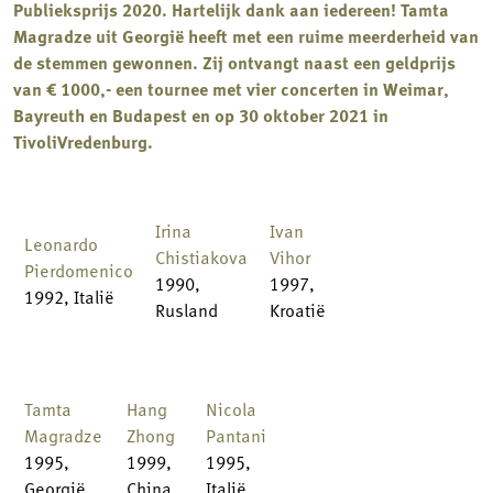
Publieksprijs 2020. Hartelijk dank aan iedereen! Tamta
Magradze uit Georgië heeft met een ruime meerderheid van
de stemmen gewonnen. Zij ontvangt naast een geldprijs
van € 1000,- een tournee met vier concerten in Weimar,
Bayreuth en Budapest en op 30 oktober 2021 in
TivoliVredenburg.
Irina
Ivan
Leonardo
Chistiakova
Vihor
Pierdomenico
1990,
1997,
1992, Italië
Rusland
Kroatië
Tamta
Hang
Nicola
Magradze
Zhong
Pantani
1995,
1999,
1995,
Georgië
China
Italië