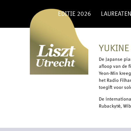
EDITIE 2026
LAUREATE
YUKINE
De Japanse pian
afloop van de f
Yeon-Min kreeg 
het Radio Filha
toegift voor so
De internationa
Rubackytė, Wib