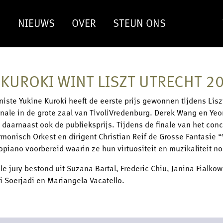
N
NIEUWS
OVER
STEUN ONS
 KUROKI WINT LISZT UTRECHT 2
iste Yukine Kuroki heeft de eerste prijs gewonnen tijdens Lis
inale in de grote zaal van TivoliVredenburg. Derek Wang en Yeo
daarnaast ook de publieksprijs. Tijdens de finale van het con
rmonisch Orkest en dirigent Christian Reif de Grosse Fantasie
lopiano voorbereid waarin ze hun virtuositeit en muzikaliteit 
le jury bestond uit Suzana Bartal, Frederic Chiu, Janina Fial
i Soerjadi en Mariangela Vacatello.