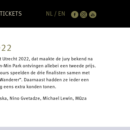
TICKETS
NL
/
EN
022
zt Utrecht 2022, dat maakte de jury bekend na
n-Min Park ontvingen allebei een tweede prijs.
cours speelden de drie finalisten samen met
 “Wanderer”. Daarnaast hadden ze ieder een
nog eens extra konden tonen.
kowska, Nino Gvetadze, Michael Lewin, Mūza