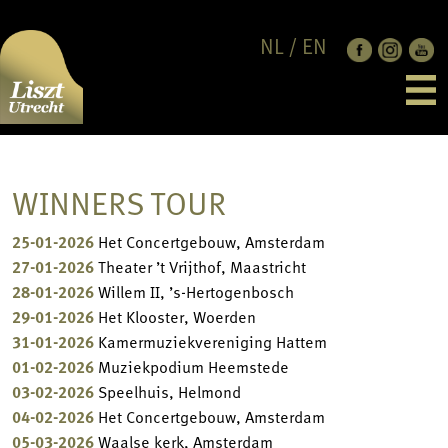
NL
/
EN
EDITION 2026
LAUREATES
CANDIDATES
PROGRAMME
NEWS
WINNERS TOUR
FESTIVAL PHASE
ABOUT
JUBILEE CONCERT
SUPPORT US
CONTACT
25-01-2026
Het Concertgebouw, Amsterdam
JURY
LISZT UTRECHT
27-01-2026
Theater ’t Vrijthof, Maastricht
RULES & REGULATION
SPONSORS & PARTNERS
28-01-2026
Willem II, ’s-Hertogenbosch
FRANZ LISZT
29-01-2026
Het Klooster, Woerden
ANBI
31-01-2026
Kamermuziekvereniging Hattem
CODES OF CONDUCT
01-02-2026
Muziekpodium Heemstede
PRIVACY POLICY
03-02-2026
Speelhuis, Helmond
04-02-2026
Het Concertgebouw, Amsterdam
05-03-2026
Waalse kerk, Amsterdam